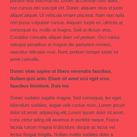
porttitor erat euismod eu. Donec accumsan sem diam,
non cursus nisi suscipit vel. Donec aliquam risus id justo
aliquet aliquet. Ut vehicula ornare placerat. Nam non nulla
non purus vulputate cursus. Aliquam turpis ex, ultrices at
consequat eu, mollis ut magna. Sed ut dictum eros.
Curabitur convallis aliquet diam vel pretium. Orci varius
natoque penatibus et magnis dis parturient montes,
nascetur ridiculus mus. Nunc pretium tempor turpis sit
amet convallis.
Donec vitae sapien ut libero venenatis faucibus.
Nullam quis ante. Etiam sit amet orci eget eros
faucibus tincidunt. Duis leo.
Donec sodales sagittis magna. Sed consequat, leo eget
bibendum sodales, augue velit cursus nunc. Lorem ipsum
dolor sit amet, adipiscing elit. Lorem ipsum dolor sit amet,
cons ctetur ading elit aivamus in porttitor neque. Fusce
lacinia rutrum magna id tincidunt. disque ac lacus vel
lectus feugiat fringilla. Nullam mattis sodales dolor a